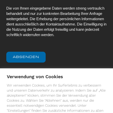
Die von Ihnen eingegebene Daten werden streng vertraulich
behandelt und nur zur konkreten Bearbeitung Ihrer Anfrage
weitergeleitet. Die Erhebung der persönlichen Informationen
dient ausschließlich der Kontaktaufnahme. Die Einwilligung in
die Nutzung der Daten erfolgt freiwillig und kann jederzeit
schriftlich widerrufen werden.
ABSENDEN
Verwendung von Cookies
Wir verwenden Cookies, um Ihr Surferlebnis zu verbessern
und unseren Datenverkehr zu analysieren. Indem Sie auf „Alle
akzeptieren“ klicken, stimmen Sie der Verwendung aller
Cookies zu. Wählen Sie "Ablehnen" aus, werden nur die
Copyright © 2026 German Business Aviation
essentiell notwendigen Cookies verwendet. Unter
Association e. V., Georg-Wulf-Straße, 2 12529
"Einstellungen" finden Sie zusätzliche Informationen zu allen